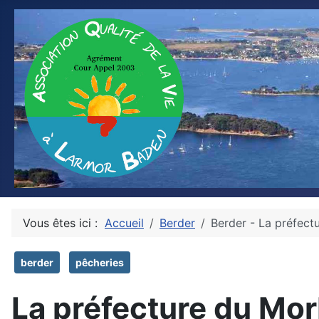
Vous êtes ici :
Accueil
Berder
Berder - La préfect
berder
pêcheries
La préfecture du Mor