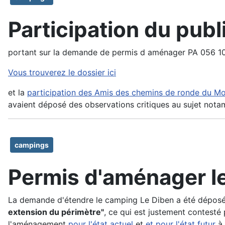
Participation du publ
portant sur la demande de permis d aménager PA 056 10
Vous trouverez le dossier ici
et la
participation des Amis des chemins de ronde du M
avaient déposé des observations critiques au sujet not
campings
Permis d'aménager l
La demande d'étendre le camping Le Diben a été déposée 
extension du périmètre"
, ce qui est justement contesté 
l'aménagement
pour l'état actuel
et
et pour l'état futur
à 