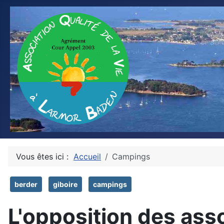
Vous êtes ici :
Accueil
Campings
berder
giboire
campings
L'opposition des ass