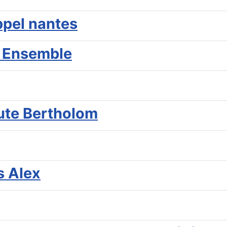
ppel nantes
 Ensemble
oute Bertholom
s Alex